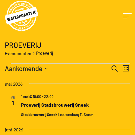
PROEVERIJ
Proeverij
Evenementen
EVENEMENTEN
E
EVENEME
Aankomende
Zoeken
Lijst
ZOEKEN
W
Selecteer
EN
WEERGEV
mei 2026
een
N
NAVIGATI
datum.
1 mei @ 19:00
-
22:00
VR
1
Proeverij Stadsbrouwerij Sneek
Stadsbrouwerij Sneek
Leeuwenburg 11, Sneek
juni 2026