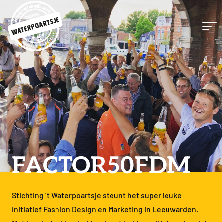
FACTOR50FDM
Stichting ’t Waterpoartsje steunt het super leuke
initiatief Fashion Design en Marketing in Leeuwarden.