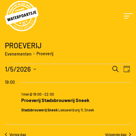
PROEVERIJ
Proeverij
Evenementen
EVENEMENTEN
E
EVENEME
1/5/2026
Zoeken
Dag
IN
ZOEKEN
W
Selecteer
1
EN
19:00
MEI,
WEERGEV
een
N
2026
NAVIGATI
datum.
1 mei @ 19:00
-
22:00
Proeverij Stadsbrouwerij Sneek
Stadsbrouwerij Sneek
Leeuwenburg 11, Sneek
Vorige dag
Volgende dag